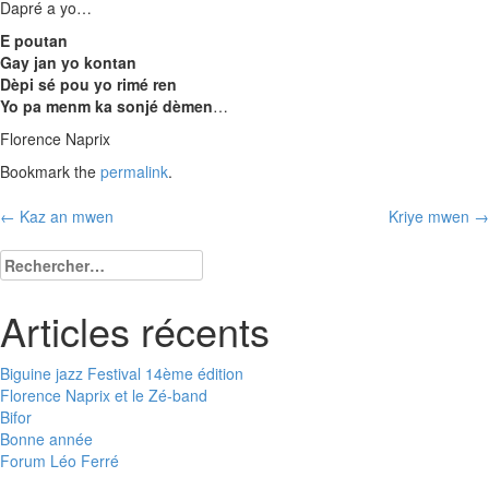
Dapré a yo…
E poutan
Gay jan yo kontan
Dèpi sé pou yo rimé ren
Yo pa menm ka sonjé dèmen
…
Florence Naprix
Bookmark the
permalink
.
Post
←
Kaz an mwen
Kriye mwen
→
navigation
Rechercher :
Articles récents
Biguine jazz Festival 14ème édition
Florence Naprix et le Zé-band
Bifor
Bonne année
Forum Léo Ferré