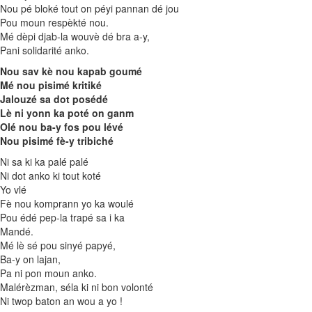
Nou pé bloké tout on péyi pannan dé jou
Pou moun respèkté nou.
Mé dèpi djab-la wouvè dé bra a-y,
Pani solidarité anko.
Nou sav kè nou kapab goumé
Mé nou pisimé kritiké
Jalouzé sa dot posédé
Lè ni yonn ka poté on ganm
Olé nou ba-y fos pou lévé
Nou pisimé fè-y tribiché
Ni sa ki ka palé palé
Ni dot anko ki tout koté
Yo vlé
Fè nou komprann yo ka woulé
Pou édé pep-la trapé sa i ka
Mandé.
Mé lè sé pou sinyé papyé,
Ba-y on lajan,
Pa ni pon moun anko.
Malérèzman, séla ki ni bon volonté
Ni twop baton an wou a yo !