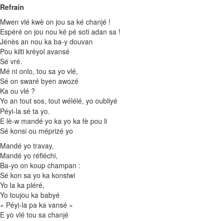
Refrain
Mwen vlé kwè on jou sa ké chanjé !
Espéré on jou nou ké pé soti adan sa !
Jénès an nou ka ba-y douvan
Pou kilti kréyol avansé
Sé vré.
Mé ni onlo, tou sa yo vlé,
Sé on swaré byen awozé
Ka ou vlé ?
Yo an tout sos, tout wélélé, yo oubliyé
Péyi-la sé ta yo.
E lè-w mandé yo ka yo ka fè pou li
Sé konsi ou méprizé yo
Mandé yo travay,
Mandé yo réfléchi,
Ba-yo on koup champan :
Sé kon sa yo ka konstwi
Yo la ka pléré,
Yo toujou ka babyé
« Péyi-la pa ka vansé »
E yo vlé tou sa chanjé