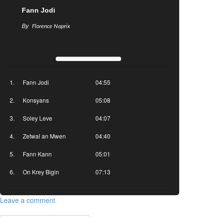
Fann Jodi
By
Florence Naprix
Fann Jodi
04:55
Konsyans
05:08
Soley Leve
04:07
Zetwal an Mwen
04:40
Fann Kann
05:01
On Krey Bigin
07:13
Leave a comment