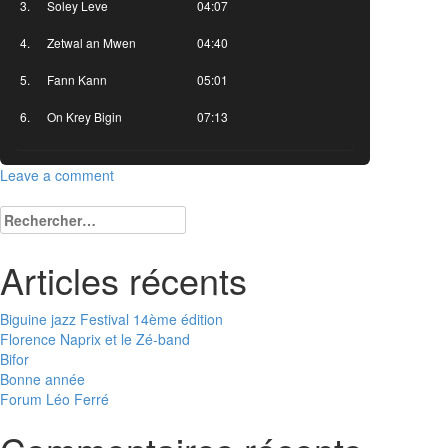
Soley Leve
04:07
Zetwal an Mwen
04:40
Fann Kann
05:01
On Krey Bigin
07:13
Leave a comment
Rechercher :
Articles récents
Biguine jazz Festival 14ème édition
Florence Naprix et le Zé-band
Bifor
Bonne année
Forum Léo Ferré