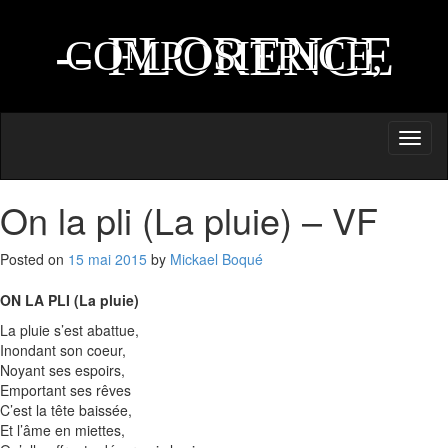
AUTEURE,
-- FLORENCE
COMPOSITRICE,
NAPRIX --
INTERPRETE
Toggl
naviga
On la pli (La pluie) – VF
Posted on
15 mai 2015
by
Mickael Boqué
ON LA PLI (La pluie)
La pluie s’est abattue,
Inondant son coeur,
Noyant ses espoirs,
Emportant ses rêves
C’est la tête baissée,
Et l’âme en miettes,