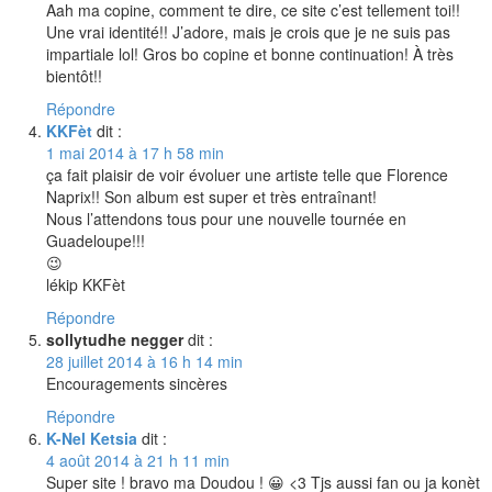
Aah ma copine, comment te dire, ce site c’est tellement toi!!
Une vrai identité!! J’adore, mais je crois que je ne suis pas
impartiale lol! Gros bo copine et bonne continuation! À très
bientôt!!
Répondre
KKFèt
dit :
1 mai 2014 à 17 h 58 min
ça fait plaisir de voir évoluer une artiste telle que Florence
Naprix!! Son album est super et très entraînant!
Nous l’attendons tous pour une nouvelle tournée en
Guadeloupe!!!
😉
lékip KKFèt
Répondre
sollytudhe negger
dit :
28 juillet 2014 à 16 h 14 min
Encouragements sincères
Répondre
K-Nel Ketsia
dit :
4 août 2014 à 21 h 11 min
Super site ! bravo ma Doudou ! 😀 <3 Tjs aussi fan ou ja konèt