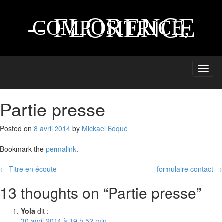
AUTEURE,
-- FLORENCE
COMPOSITRICE,
NAPRIX --
INTERPRETE
Toggl
naviga
Partie presse
Posted on
8 avril 2014
by
Mickael Boqué
Bookmark the
permalink
.
Post
←
Titre en écoute
formulaire contact
→
navigation
13 thoughts on “
Partie presse
”
Yola
dit :
30 avril 2014 à 19 h 52 min