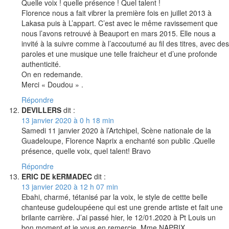
Quelle voix ! quelle présence ! Quel talent !
Florence nous a fait vibrer la première fois en juillet 2013 à
Lakasa puis à L’appart. C’est avec le même ravissement que
nous l’avons retrouvé à Beauport en mars 2015. Elle nous a
invité à la suivre comme à l’accoutumé au fil des titres, avec des
paroles et une musique une telle fraicheur et d’une profonde
authenticité.
On en redemande.
Merci « Doudou » .
Répondre
DEVILLERS
dit :
13 janvier 2020 à 0 h 18 min
Samedi 11 janvier 2020 à l’Artchipel, Scène nationale de la
Guadeloupe, Florence Naprix a enchanté son public .Quelle
présence, quelle voix, quel talent! Bravo
Répondre
ERIC DE kERMADEC
dit :
13 janvier 2020 à 12 h 07 min
Ebahi, charmé, tétanisé par la voix, le style de cettte belle
chanteuse gudeloupéene qui est une grende artiste et fait une
brilante carrière. J’ai passé hier, le 12/01.2020 à Pt Louis un
bon moment et je vous en remercie, Mme NAPRIX.