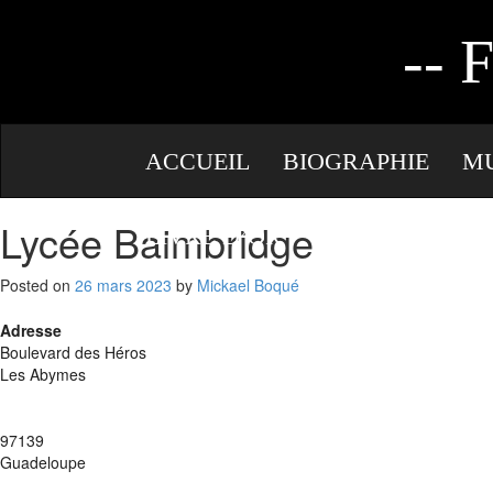
AUTEURE
--
ACCUEIL
BIOGRAPHIE
M
Lycée Baimbridge
LIVRE D’OR
CONTACT
Posted on
26 mars 2023
by
Mickael Boqué
Adresse
Boulevard des Héros
Les Abymes
97139
Guadeloupe