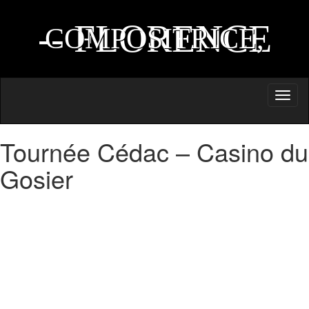
AUTEURE,
-- FLORENCE
COMPOSITRICE,
NAPRIX --
INTERPRETE
Toggl
naviga
Tournée Cédac – Casino du
Gosier